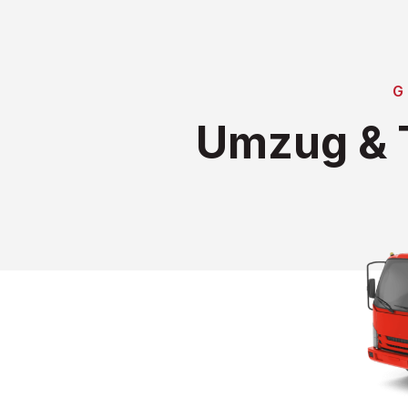
G
Umzug & T