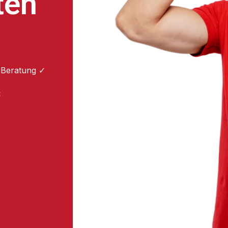
ten
 Beratung ✓
: