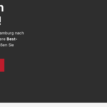
h
!
 Hamburg nach
sere
Best-
ßen Sie