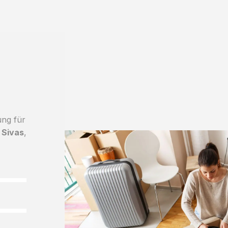
ung für
 Sivas
,