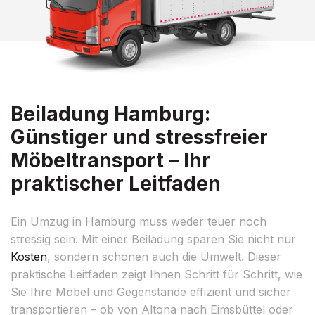
Beiladung Hamburg:
Günstiger und stressfreier
Möbeltransport – Ihr
praktischer Leitfaden
Ein Umzug in Hamburg muss weder teuer noch
stressig sein. Mit einer Beiladung sparen Sie nicht nur
Kosten
, sondern schonen auch die Umwelt. Dieser
praktische Leitfaden zeigt Ihnen Schritt für Schritt, wie
Sie Ihre Möbel und Gegenstände effizient und sicher
transportieren – ob von Altona nach Eimsbüttel oder