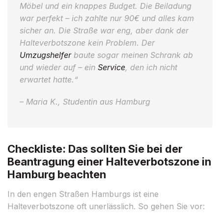
Möbel und ein knappes Budget. Die Beiladung
war perfekt – ich zahlte nur 90€ und alles kam
sicher an. Die Straße war eng, aber dank der
Halteverbotszone kein Problem. Der
Umzugshelfer
baute sogar meinen Schrank ab
und wieder auf – ein
Service
, den ich nicht
erwartet hatte.“
– Maria K., Studentin aus Hamburg
Checkliste: Das sollten Sie bei der
Beantragung einer Halteverbotszone in
Hamburg beachten
In den engen Straßen Hamburgs ist eine
Halteverbotszone oft unerlässlich. So gehen Sie vor: