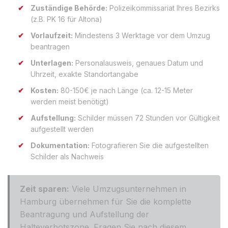
Zuständige Behörde:
Polizeikommissariat Ihres Bezirks
(z.B. PK 16 für Altona)
Vorlaufzeit:
Mindestens 3 Werktage vor dem Umzug
beantragen
Unterlagen:
Personalausweis, genaues Datum und
Uhrzeit, exakte Standortangabe
Kosten:
80-150€ je nach Länge (ca. 12-15 Meter
werden meist benötigt)
Aufstellung:
Schilder müssen 72 Stunden vor Gültigkeit
aufgestellt werden
Dokumentation:
Fotografieren Sie die aufgestellten
Schilder als Nachweis
Zeit sparen:
Viele Umzugsunternehmen in
Hamburg übernehmen für Sie die komplette
Beantragung und Aufstellung der
Halteverbotszone. Fragen Sie nach diesem