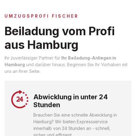
UMZUGSPROFI FISCHER
Beiladung vom Profi
aus Hamburg
Ihr zuverlässiger Partner für
Ihr Beiladung-Anliegen in
Hamburg
und darüber hinaus. Beginnen Sie Ihr Vorhaben mit
uns an Ihrer Seite.
Abwicklung in unter 24
Stunden
Brauchen Sie eine schnelle Abwicklung in
Hamburg? Wir bieten Expressservice
innerhalb von 24 Stunden an - schnell,
sicher und effizient.