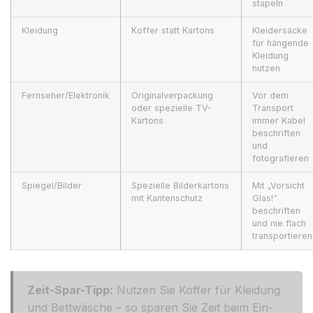
stapeln
Kleidung
Koffer statt Kartons
Kleidersäcke
für hängende
Kleidung
nutzen
Fernseher/Elektronik
Originalverpackung
Vor dem
oder spezielle TV-
Transport
Kartons
immer Kabel
beschriften
und
fotografieren
Spiegel/Bilder
Spezielle Bilderkartons
Mit „Vorsicht
mit Kantenschutz
Glas!“
beschriften
und nie flach
transportieren
Zeit-Spar-Tipp:
Nutzen Sie Koffer für Kleidung
und Bettwäsche – so sparen Sie Zeit beim Ein-