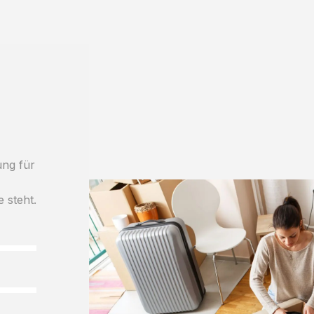
ung für
e steht.