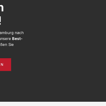
h
!
 Hamburg nach
 unsere
Best-
ßen Sie
EN