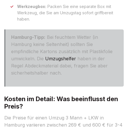
Werkzeugbox:
Packen Sie eine separate Box mit
Werkzeug, die Sie am Umzugstag sofort griffbereit
haben.
Hamburg-Tipp:
Bei feuchtem Wetter (in
Hamburg keine Seltenheit) sollten Sie
empfindliche Kartons zusätzlich mit Plastikfolie
umwickeln. Die
Umzugshelfer
haben in der
Regel Abdeckmaterial dabei, fragen Sie aber
sicherheitshalber nach.
Kosten im Detail: Was beeinflusst den
Preis?
Die Preise für einen Umzug 3 Mann + LKW in
Hamburg variieren zwischen 269 € und 600 € für 3-4