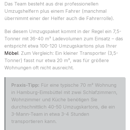
Das Team besteht aus drei professionellen
Umzugshelfern plus einem Fahrer (manchmal
übernimmt einer der Helfer auch die Fahrerrolle).
Bei diesem Umzugspaket kommt in der Regel ein 7,5-
Tonner mit 36-40 m³ Ladevolumen zum Einsatz – das
entspricht etwa 100-120 Umzugskartons plus Ihrer
Möbel
. Zum Vergleich: Ein kleiner Transporter (3,5-
Tonner) fasst nur etwa 20 m³, was für größere
Wohnungen oft nicht ausreicht.
Praxis-Tipp:
Für eine typische 70 m² Wohnung
in Hamburg-Eimsbüttel mit zwei Schlafzimmern,
Wohnzimmer und Küche benötigen Sie
durchschnittlich 40-50 Umzugskartons, die ein
3-Mann-Team in etwa 3-4 Stunden
transportieren kann.