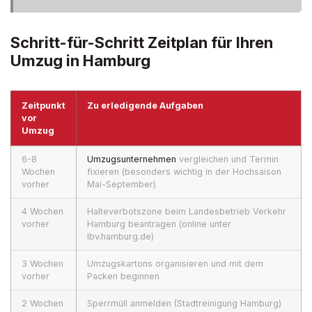
Schritt-für-Schritt Zeitplan für Ihren
Umzug in Hamburg
Zeitpunkt
Zu erledigende Aufgaben
vor
Umzug
6-8
Umzugsunternehmen
vergleichen und Termin
Wochen
fixieren (besonders wichtig in der Hochsaison
vorher
Mai-September)
4 Wochen
Halteverbotszone beim Landesbetrieb Verkehr
vorher
Hamburg beantragen (online unter
lbv.hamburg.de)
3 Wochen
Umzugskartons organisieren und mit dem
vorher
Packen beginnen
2 Wochen
Sperrmüll anmelden (Stadtreinigung Hamburg)