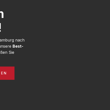
h
!
 Hamburg nach
 unsere
Best-
ßen Sie
GEN