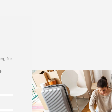
ung für
e