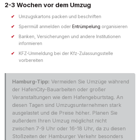
2-3 Wochen vor dem Umzug
Umzugskartons packen und beschriften
Sperrmüll anmelden oder
Entrümpelung
organisieren
Banken, Versicherungen und andere Institutionen
informieren
KFZ-Ummeldung bei der Kfz-Zulassungsstelle
vorbereiten
Hamburg-Tipp:
Vermeiden Sie Umzüge während
der HafenCity-Bauarbeiten oder großer
Veranstaltungen wie dem Hafengeburtstag. An
diesen Tagen sind Umzugsunternehmen stark
ausgelastet und die Preise höher. Planen Sie
außerdem Ihren Umzug möglichst nicht
zwischen 7-9 Uhr oder 16-18 Uhr, da zu diesen
Stoßzeiten der Hamburger Verkehr besonders