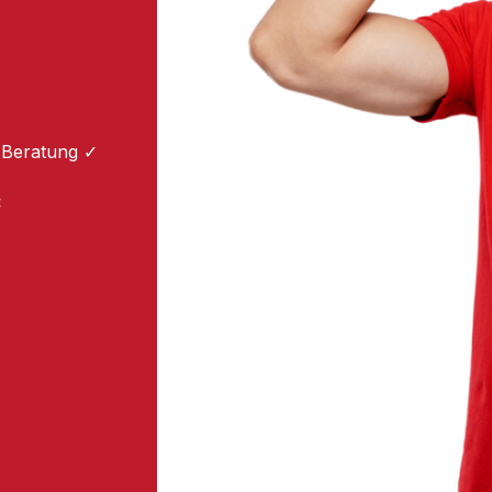
m
 Beratung ✓
: