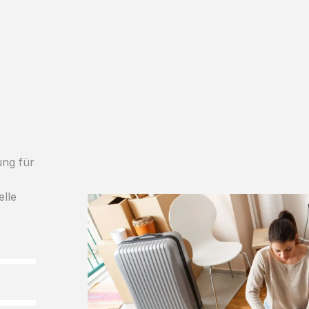
ung für
elle