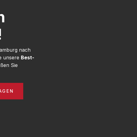
h
!
 Hamburg nach
ie unsere
Best-
ßen Sie
AGEN