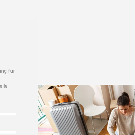
ung für
elle