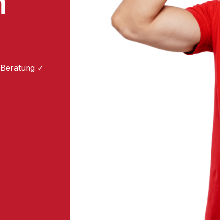
m
 Beratung ✓
: