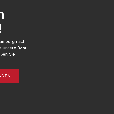
h
!
 Hamburg nach
ie unsere
Best-
ßen Sie
AGEN