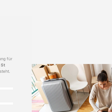
ung für
 St
steht.