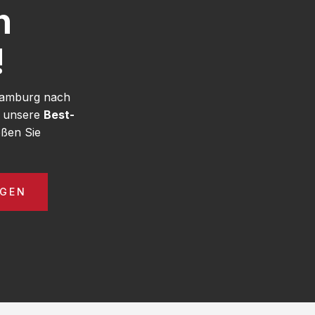
h
!
 Hamburg nach
e unsere
Best-
ßen Sie
AGEN