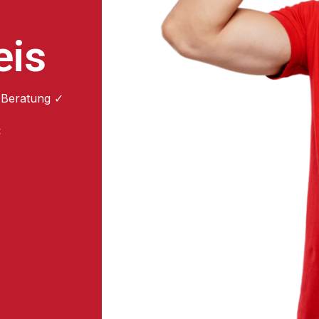
eis
 Beratung ✓
: