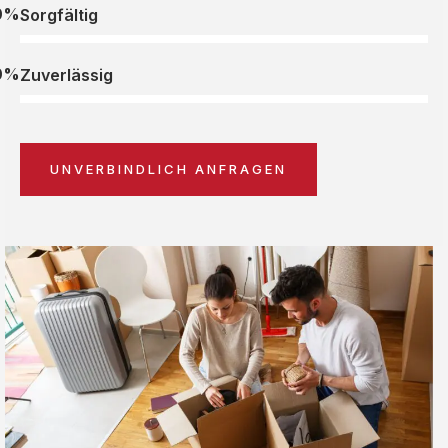
0%
Sorgfältig
0%
Zuverlässig
UNVERBINDLICH ANFRAGEN