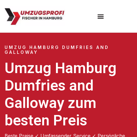
Umzugsunternehmen Hamburg
Umzugsservice Hamburg
UMZUG HAMBURG DUMFRIES AND
GALLOWAY
Umzug Hamburg
Dumfries and
Galloway zum
besten Preis
Beste Preise ✓ Umfassender Service ✓ Persönliche