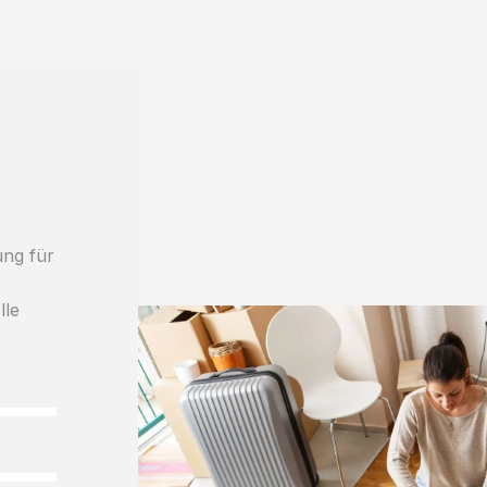
ung für
lle