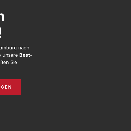
h
!
 Hamburg nach
ie unsere
Best-
ßen Sie
AGEN