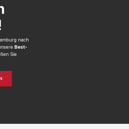
h
!
 Hamburg nach
 unsere
Best-
ßen Sie
N