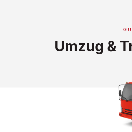
GÜ
Umzug & T