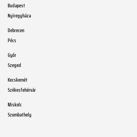
Budapest
Nyíregyháza
Debrecen
Pécs
Győr
Szeged
Kecskemét
Székesfehérvár
Miskolc
Szombathely