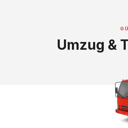
G
Umzug & T