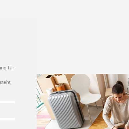
ung für
steht.