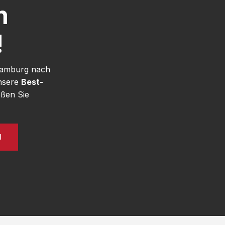
h
!
 Hamburg nach
unsere
Best-
ßen Sie
N