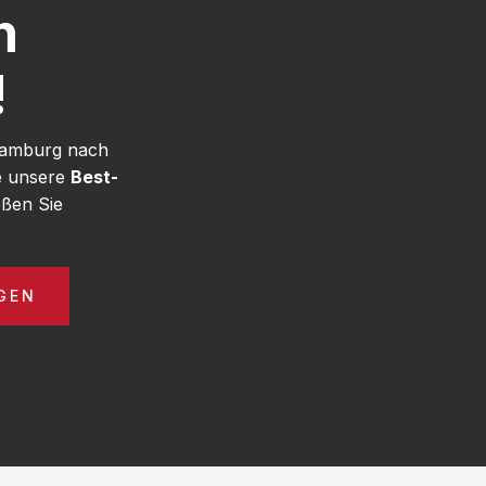
h
!
 Hamburg nach
ie unsere
Best-
ßen Sie
GEN