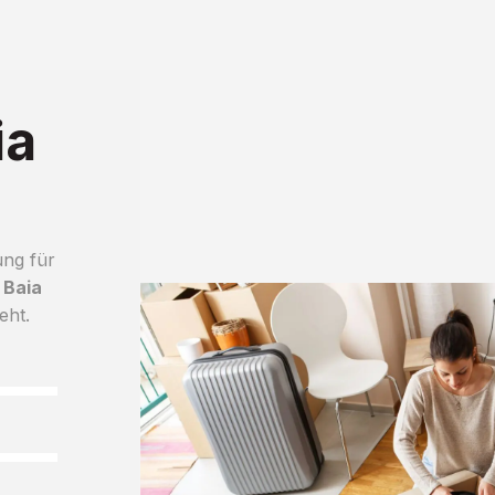
ia
ung für
 Baia
eht.