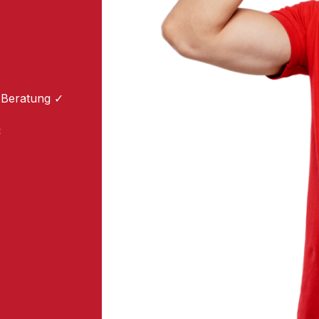
m
 Beratung ✓
: