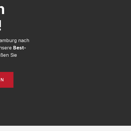
h
!
 Hamburg nach
unsere
Best-
ßen Sie
EN