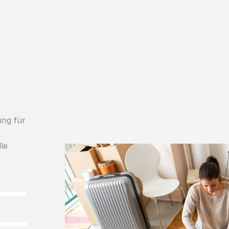
ung für
lle