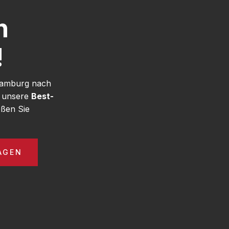
h
!
 Hamburg nach
e unsere
Best-
ßen Sie
AGEN