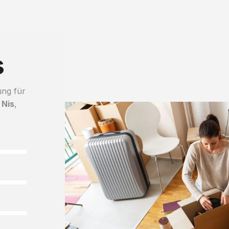
s
ung für
 Nis
,