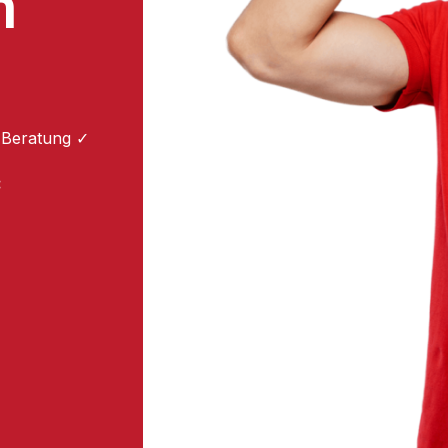
n
 Beratung ✓
: