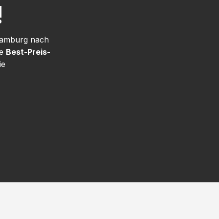
!
 Hamburg nach
re
Best-Preis-
ie