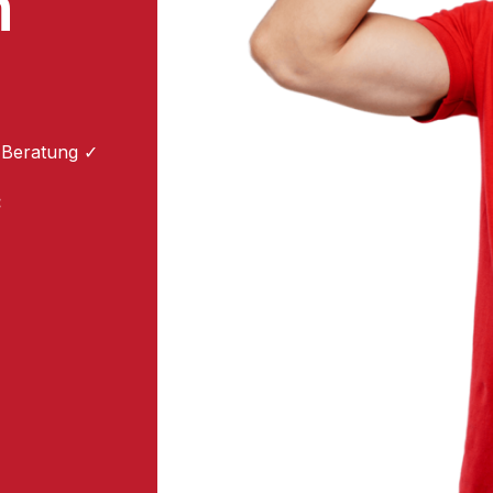
m
 Beratung ✓
: