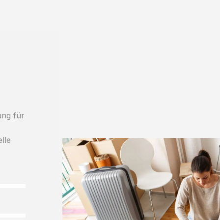
ung für
lle