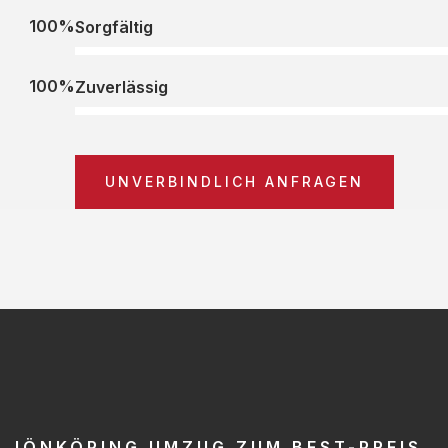
100%
Sorgfältig
100%
Zuverlässig
UNVERBINDLICH ANFRAGEN
JÖNKÖPING UMZUG ZUM BEST-PREIS