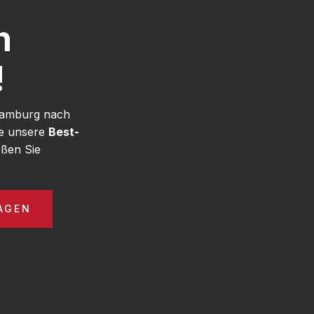
h
!
 Hamburg nach
ie unsere
Best-
ßen Sie
AGEN