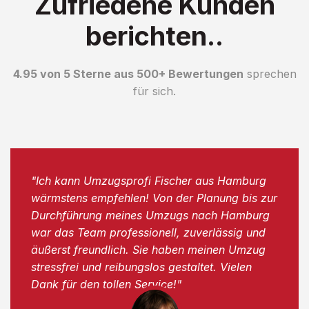
Zufriedene Kunden
berichten..
4.95 von 5 Sterne aus 500+ Bewertungen
sprechen
für sich.
"Ich kann Umzugsprofi Fischer aus Hamburg
wärmstens empfehlen! Von der Planung bis zur
Durchführung meines Umzugs nach Hamburg
war das Team professionell, zuverlässig und
äußerst freundlich. Sie haben meinen Umzug
stressfrei und reibungslos gestaltet. Vielen
Dank für den tollen Service!"