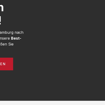
h
!
 Hamburg nach
unsere
Best-
ßen Sie
GEN