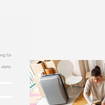
ung für
 steht.